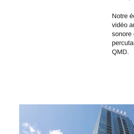
leur vi
vision,
Notre é
vidéo a
sonore 
percuta
QMD.