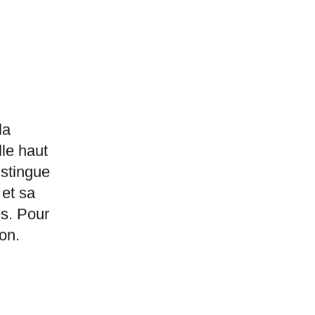
la
lle haut
stingue
 et sa
es. Pour
ion.