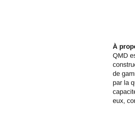
À prop
QMD est
construc
de gam
par la q
capacit
eux, con