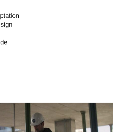
tre leur
ptation
esign
 de