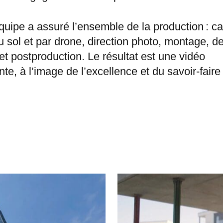
déo manifesto, une pièce centrale pour transmet
 leur engagement et leur passion du métier.
quipe a assuré l’ensemble de la production : ca
u sol et par drone, direction photo, montage, d
et postproduction. Le résultat est une vidéo
nte, à l’image de l’excellence et du savoir-faire